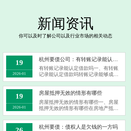
新闻资讯
你可以及时了解公司以及行业市场的相关动态
杭州要债公司：有转账记录能认定借款吗
19
有转账记录能认定借款吗一、有转账
2026-01
记录能认定借款吗转账记录能够成为
认定借款的证据之一，不过仅仅凭借
转账记录并不一定就能确凿地认定借
款。倘若转账备注清楚地写着是借
房屋抵押无效的情形有哪些
19
款，又或者双方有其他能证明借款合
房屋抵押无效的情形有哪些一、房屋
意的证据来···
2026-01
抵押无效的情形有哪些在房地产抵押
行为中，往往存在一些导致抵押失效
的情况，以下是几种主要的例子：首
先，如果作为抵押物的房屋并不具备
杭州要债：债权人是欠钱的一方吗
26