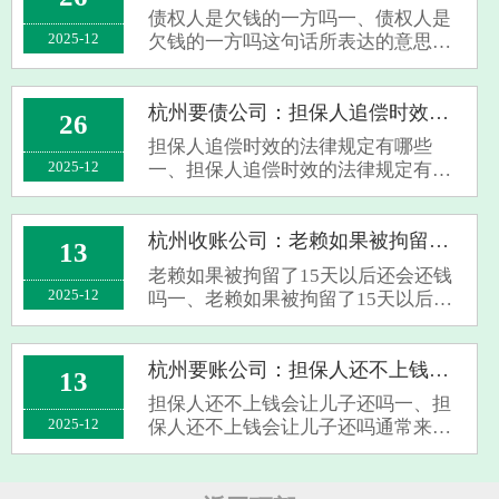
相应的处分权限，则该抵押行为就可
债权人是欠钱的一方吗一、债权人是
能无法实···
2025-12
欠钱的一方吗这句话所表达的意思并
非如此，严格意义上说，债权人是指
那些持有一定债权并且有权请求债务
人为特定行为的当事人。具体地说，
杭州要债公司：担保人追偿时效的法律规定有哪些
26
当某人将资金出借给了另一个人或者
担保人追偿时效的法律规定有哪些
企业时，···
2025-12
一、担保人追偿时效的法律规定有哪
些作为担保人，当其履行担保义务之
后，自然享有向债务人进行追偿的权
利。对于担保人实践其追偿权益的诉
杭州收账公司：老赖如果被拘留了15天以后还会还钱吗
13
讼有效期，即从担保人为债权人承担
老赖如果被拘留了15天以后还会还钱
债务义务的···
2025-12
吗一、老赖如果被拘留了15天以后还
会还钱吗对于老赖在拘留经历15日之
后是否能够切实地偿还债务，尚没有
一个确定无疑的结论。拘留作为一项
杭州要账公司：担保人还不上钱会让儿子还吗
13
法律层面上的惩戒措施，主要目的在
担保人还不上钱会让儿子还吗一、担
于提醒和···
2025-12
保人还不上钱会让儿子还吗通常来
说，在保证人无法履行债务义务的情
况下，债权人并无权前来要求保证人
的儿子代为承担还款责任。因为保证