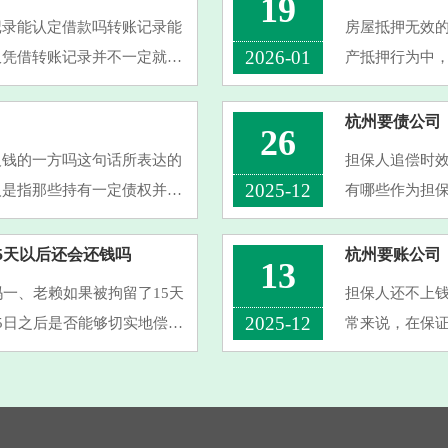
19
记录能认定借款吗转账记录能
房屋抵押无效
2026-01
仅凭借转账记录并不一定就能
产抵押行为中
地写着是借款，又或者双方有
要的例子：首
限，则该抵押行
杭州要债公司
26
欠钱的一方吗这句话所表达的
担保人追偿时
2025-12
人是指那些持有一定债权并且
有哪些作为担
。具体地说，当某人将资金出
行追偿的权利
保人为债权人承
5天以后还会还钱吗
杭州要账公司
13
吗一、老赖如果被拘留了15天
担保人还不上
2025-12
5日之后是否能够切实地偿还
常来说，在保
拘留作为一项法律层面上的惩
要求保证人的
自身财产与信誉