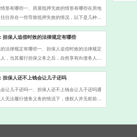
的情形有哪些一、房屋抵押无效的情形有哪些在房地
，往往存在一些导致抵押失效的情况，以下是几种主
先，如果作为抵押物的房屋并不具备相应的处分权
为就可能无法实···
：担保人追偿时效的法律规定有哪些
效的法律规定有哪些一、担保人追偿时效的法律规定
保人，当其履行担保义务之后，自然享有向债务人进
。对于担保人实践其追偿权益的诉讼有效期，即从担
担债务义务的···
：担保人还不上钱会让儿子还吗
钱会让儿子还吗一、担保人还不上钱会让儿子还吗通
证人无法履行债务义务的情况下，债权人并无权前来
儿子代为承担还款责任。因为保证人所承担的是基于
的债务担保责···