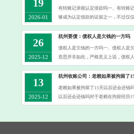
19
有转账记录能认定借款吗一、有转账
2026-01
够成为认定借款的证据之一，不过仅
确凿地认定借款。倘若转账备注清楚
其他能证明借款合意的证据来···
杭州要债：债权人是欠钱的一方吗
26
债权人是欠钱的一方吗一、债权人是
2025-12
意思并非如此，严格意义上说，债权
有权请求债务人为特定行为的当事人
借给了另一个人或者企业时，···
杭州收账公司：老赖如果被拘留了1
13
老赖如果被拘留了15天以后还会还钱
2025-12
以后还会还钱吗对于老赖在拘留经历1
债务，尚没有一个确定无疑的结论。
戒措施，主要目的在于提醒和···