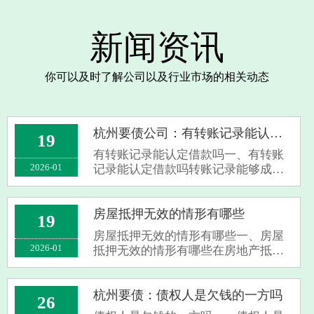
新闻资讯
你可以及时了解公司以及行业市场的相关动态
杭州要债公司：有转账记录能认定借款吗
19
有转账记录能认定借款吗一、有转账
2026-01
记录能认定借款吗转账记录能够成为
认定借款的证据之一，不过仅仅凭借
转账记录并不一定就能确凿地认定借
款。倘若转账备注清楚地写着是借
房屋抵押无效的情形有哪些
19
款，又或者双方有其他能证明借款合
房屋抵押无效的情形有哪些一、房屋
意的证据来···
2026-01
抵押无效的情形有哪些在房地产抵押
行为中，往往存在一些导致抵押失效
的情况，以下是几种主要的例子：首
先，如果作为抵押物的房屋并不具备
杭州要债：债权人是欠钱的一方吗
26
相应的处分权限，则该抵押行为就可