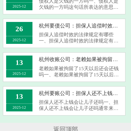
债权人是欠钱的一方吗一、债权人是
能无法实···
2025-12
欠钱的一方吗这句话所表达的意思并
非如此，严格意义上说，债权人是指
那些持有一定债权并且有权请求债务
人为特定行为的当事人。具体地说，
杭州要债公司：担保人追偿时效的法律规定有哪些
26
当某人将资金出借给了另一个人或者
担保人追偿时效的法律规定有哪些
企业时，···
2025-12
一、担保人追偿时效的法律规定有哪
些作为担保人，当其履行担保义务之
后，自然享有向债务人进行追偿的权
利。对于担保人实践其追偿权益的诉
杭州收账公司：老赖如果被拘留了15天以后还会还钱吗
13
讼有效期，即从担保人为债权人承担
老赖如果被拘留了15天以后还会还钱
债务义务的···
2025-12
吗一、老赖如果被拘留了15天以后还
会还钱吗对于老赖在拘留经历15日之
后是否能够切实地偿还债务，尚没有
一个确定无疑的结论。拘留作为一项
杭州要账公司：担保人还不上钱会让儿子还吗
13
法律层面上的惩戒措施，主要目的在
担保人还不上钱会让儿子还吗一、担
于提醒和···
2025-12
保人还不上钱会让儿子还吗通常来
说，在保证人无法履行债务义务的情
况下，债权人并无权前来要求保证人
的儿子代为承担还款责任。因为保证
返回顶部