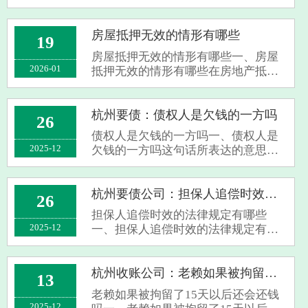
认定借款的证据之一，不过仅仅凭借
转账记录并不一定就能确凿地认定借
款。倘若转账备注清楚地写着是借
房屋抵押无效的情形有哪些
19
款，又或者双方有其他能证明借款合
房屋抵押无效的情形有哪些一、房屋
意的证据来···
2026-01
抵押无效的情形有哪些在房地产抵押
行为中，往往存在一些导致抵押失效
的情况，以下是几种主要的例子：首
先，如果作为抵押物的房屋并不具备
杭州要债：债权人是欠钱的一方吗
26
相应的处分权限，则该抵押行为就可
债权人是欠钱的一方吗一、债权人是
能无法实···
2025-12
欠钱的一方吗这句话所表达的意思并
非如此，严格意义上说，债权人是指
那些持有一定债权并且有权请求债务
人为特定行为的当事人。具体地说，
杭州要债公司：担保人追偿时效的法律规定有哪些
26
当某人将资金出借给了另一个人或者
担保人追偿时效的法律规定有哪些
企业时，···
2025-12
一、担保人追偿时效的法律规定有哪
些作为担保人，当其履行担保义务之
后，自然享有向债务人进行追偿的权
利。对于担保人实践其追偿权益的诉
杭州收账公司：老赖如果被拘留了15天以后还会还钱吗
13
讼有效期，即从担保人为债权人承担
老赖如果被拘留了15天以后还会还钱
债务义务的···
2025-12