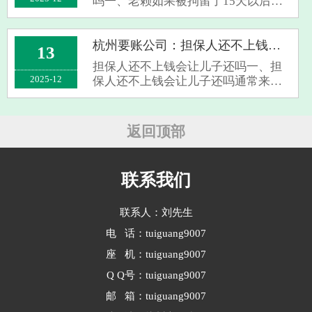
吗一、老赖如果被拘留了15天以后还
会还钱吗对于老赖在拘留经历15日之
后是否能够切实地偿还债务，尚没有
一个确定无疑的结论。拘留作为一项
杭州要账公司：担保人还不上钱会让儿子还吗
13
法律层面上的惩戒措施，主要目的在
担保人还不上钱会让儿子还吗一、担
于提醒和···
2025-12
保人还不上钱会让儿子还吗通常来
说，在保证人无法履行债务义务的情
况下，债权人并无权前来要求保证人
的儿子代为承担还款责任。因为保证
返回顶部
人所承担的是基于自身财产与信誉的
债务担保责···
联系我们
联系人：刘先生
电 话：tuiguang9007
座 机：tuiguang9007
Q Q号：tuiguang9007
邮 箱：tuiguang9007